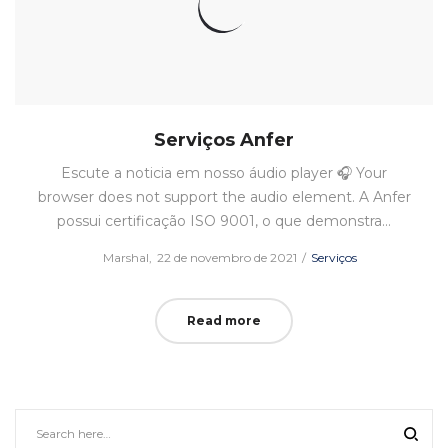
Serviços Anfer
Escute a noticia em nosso áudio player 🎧 Your
browser does not support the audio element. A Anfer
possui certificação ISO 9001, o que demonstra…
Posted
Posted
by
Marshal
22 de novembro de 2021
Serviços
on
in
Read more