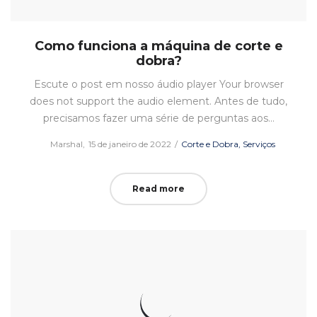
Como funciona a máquina de corte e
dobra?
Escute o post em nosso áudio player Your browser
does not support the audio element. Antes de tudo,
precisamos fazer uma série de perguntas aos…
Posted
Posted
by
Marshal
15 de janeiro de 2022
Corte e Dobra
Serviços
on
in
Read more