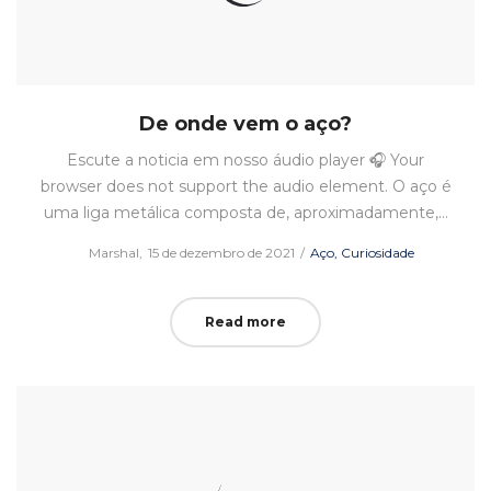
De onde vem o aço?
Escute a noticia em nosso áudio player 🎧 Your
browser does not support the audio element. O aço é
uma liga metálica composta de, aproximadamente,…
Posted
Posted
by
Marshal
15 de dezembro de 2021
Aço
Curiosidade
on
in
Read more